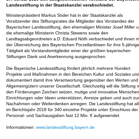
Landesstiftung in der Staatskanzlei verabschiedet.
Ministerpräsident Markus Söder hat in der Staatskanzlei als
Vorsitzender des Stiftungsrates die Mitglieder des Vorstandes der
Bayerischen Landesstiftung, den ehemaligen Minister Josef Miller 
die ehemalige Ministerin Christa Stewens sowie den
Landtagsabgeordneten a.D. Eduard Nöth verbschiedet und ihnen m
der Überreichung des Bayerischen Porzellanlöwen für ihre 5-jährig
Tätigkeit als Vorstandsmitglieder einer der größten bayerischen
Stiftungen Dank und Anerkennung ausgesprochen.
Die Bayerische Landesstiftung fördert jährlich mehrere Hundert
Projekte und Maßnahmen in den Bereichen Kultur und Soziales un
dokumentiert damit ihre Verantwortung gegenüber den Werten und
Allgemeingütern unserer Gesellschaft. Gleichzeitig will die Stiftung m
den Förderungen Zeichen setzen, mutige und innovative Menschen
Einrichtungen oder Ideen unterstützen, Anreize geben und auch z
Nachahmen oder Weiterdenken anregen. Die Landesstiftung hat all
im Berichtsjahr 2018 für 340 einzelne Projekte unter Einschluss der
Personal- und Sachausgaben fast 12 Mio. € aufgewendet.
Informationen:
www.landesstiftung.bayern.de